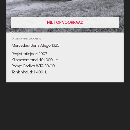
NIET OP VOORRAAD
Brandweerwagens
Mercedes-Benz Atego 1325
Registratiejaar: 2007
Kilometerstand: 101.000 km
Pomp: Godiva WTA 30/10
Tankinhoud: 1.400 L