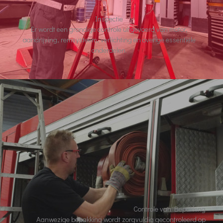
Inspectie
Er wordt een grondige controle uitgevoerd van motor,
aandrijving, remsysteem, verlichting en overige essentiële
onderdelen.
Controle van Bepakking
Aanwezige bepakking wordt zorgvuldig gecontroleerd op