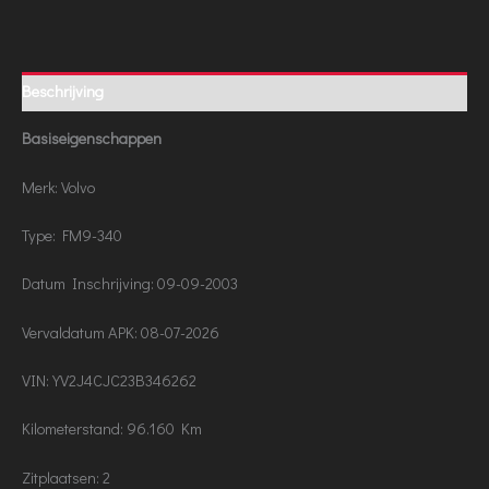
Beschrijving
Basiseigenschappen
Merk: Volvo
Type: FM9-340
Datum Inschrijving: 09-09-2003
Vervaldatum APK: 08-07-2026
VIN: YV2J4CJC23B346262
Kilometerstand: 96.160 Km
Zitplaatsen: 2