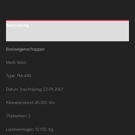
Beschrijving
Aanvullende informatie
Basiseigenschappen
Merk: Volvo
Type: FM-440
Datum Inschrijving: 23-01-2007
Kilometerstand: 45.300 Km
Zitplaatsen: 2
Laadvermogen: 12.150 Kg