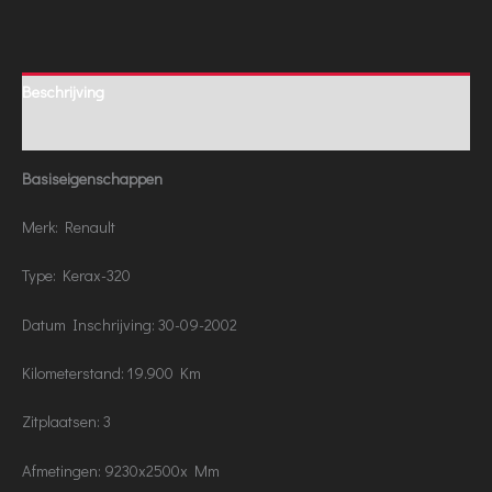
Beschrijving
Aanvullende informatie
Basiseigenschappen
Merk: Renault
Type: Kerax-320
Datum Inschrijving: 30-09-2002
Kilometerstand: 19.900 Km
Zitplaatsen: 3
Afmetingen: 9230x2500x Mm