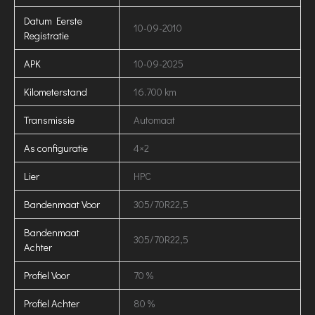
Datum Eerste
10-09-2010
Registratie
APK
10-09-2025
Kilometerstand
16.700 km
Transmissie
Automaat
As configuratie
4×2
Lier
HPC
Bandenmaat Voor
305/70R22,5
Bandenmaat
305/70R22,5
Achter
Profiel Voor
70 %
Profiel Achter
80 %