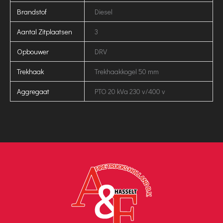
Brandstof
Diesel
Aantal Zitplaatsen
3
Opbouwer
DRV
Trekhaak
Trekhaakkogel 50 mm
Aggregaat
PTO 20 kVa 230 v/400 v