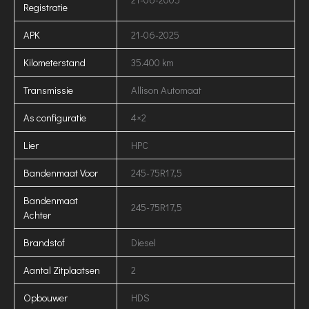
Registratie
APK
21-06-2025
Kilometerstand
35.400 km
Transmissie
Allison Automaat
As configuratie
4×2
Lier
HPC
Bandenmaat Voor
245-75R17,5
Bandenmaat
245-75R17,5
Achter
Brandstof
Diesel
Aantal Zitplaatsen
2
Opbouwer
HDS