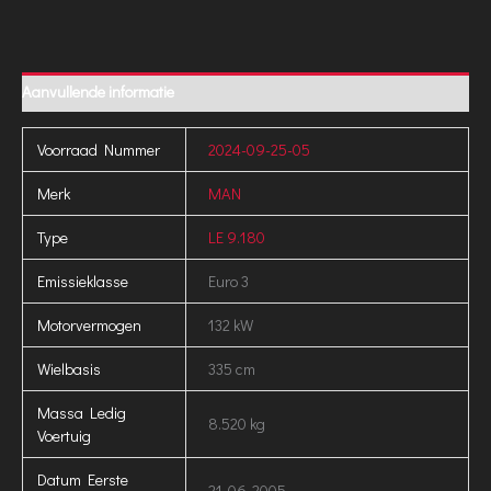
Aanvullende informatie
Voorraad Nummer
2024-09-25-05
Merk
MAN
Type
LE 9.180
Emissieklasse
Euro 3
Motorvermogen
132 kW
Wielbasis
335 cm
Massa Ledig
8.520 kg
Voertuig
Datum Eerste
21-06-2005