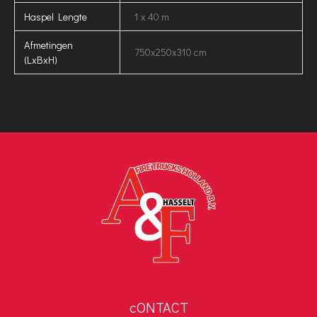
Haspel Lengte
1 x 40 m
Afmetingen
750x250x310 cm
(LxBxH)
cONTACT