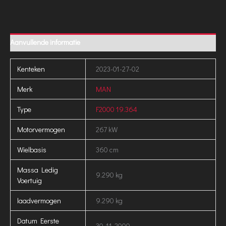
Aanvullende informatie
Kenteken
2023-01-27-02
Merk
MAN
Type
F2000 19.364
Motorvermogen
267 kW
Wielbasis
360 cm
Massa Ledig
9.290 kg
Voertuig
laadvermogen
9.290 kg
Datum Eerste
30-11-2000