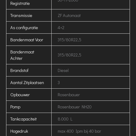
Registratie
Transmissie
ZF Automaat
As configuratie
4×2
Bandenmaat Voor
315/80R22,5
Bandenmaat
315/80R22,5
Achter
Brandstof
Diesel
Aantal Zitplaatsen
3
Opbouwer
Rosenbauer
Pomp
Rosenbauer NH20
Tankcapaciteit
8.000 L
Hogedruk
max 400 Ipm bij 40 bar